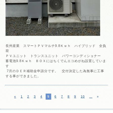
長州産業 スマートＰＶマルチ9.8Ｋｗｈ ハイブリッド 全負
荷
ＰＶユニット トランスユニット パワーコンディショナー
蓄電池9.8Ｋｗｈ ＢＯＸにはちくでんエコめがね設置していま
す
7月のＤＥＲ補助金申請分です。 交付決定した為無事に工事
する事ができました。
«
1
2
3
4
5
6
7
8
9
10
...
»