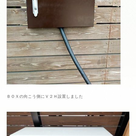
ＢＯＸの向こう側にＶ２Ｈ設置しました